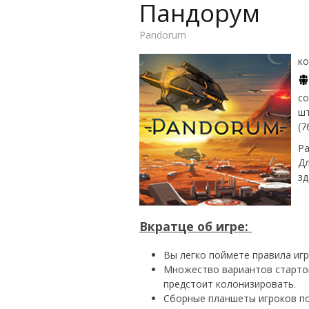
Пандорум
Pandorum
ко
со
шт
(7
Ра
Дл
зд
Вкратце об игре:
Вы легко поймете правила игр
Множество вариантов стартов
предстоит колонизировать.
Сборные планшеты игроков по