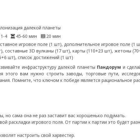
лонизация далекой планеты
1-4
45-60 мин
20 мин
ставное игровое поле (1 шт), дополнительное игровое поле (1 ш
), составные 3D вулканы (17 шт), карты (110+23 шт), жетоны (
6+6 шт), список достижений (1 шт)
звивайте инфраструктуру далекой планеты
Пандорум
и сдела
я этого вам нужно строить заводы, торговые пути, исследо
ания. Помните, что ключом к победе является рациональное ра
ы, но сама она не раз заставит вас хорошенько подумать.
ой раскладки игрового поля. От партии к партии это будет ра
зволят настроить свой харвестер.