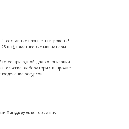
т), составные планшеты игроков (5
70+25 шт), пластиковые миниатюры
йте ее пригодной для колонизации.
вательские лаборатории и прочие
спределение ресурсов.
зный
Пандорум
, который вам