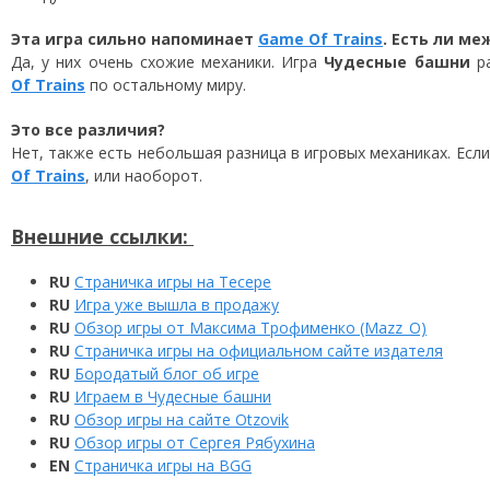
Эта игра сильно напоминает
Game Of Trains
. Есть ли ме
Да, у них очень схожие механики. Игра
Чудесные башни
ра
Of Trains
по остальному миру.
Это все различия?
Нет, также есть небольшая разница в игровых механиках. Есл
Of Trains
, или наоборот.
Внешние ссылки:
RU
Страничка игры на Тесере
RU
Игра уже вышла в продажу
RU
Обзор игры от Максима Трофименко (Mazz_O)
RU
Страничка игры на официальном сайте издателя
RU
Бородатый блог об игре
RU
Играем в Чудесные башни
RU
Обзор игры на сайте Otzovik
RU
Обзор игры от Сергея Рябухина
EN
Страничка игры на BGG