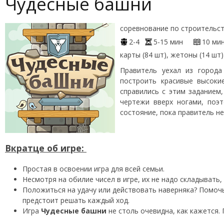
Чудесные башни
соревнование по строительс
2-4
5-15 мин
10 ми
карты (84 шт), жетоны (14 шт)
Правитель уехал из город
построить красивые высоки
справились с этим заданием
чертежи вверх ногами, поэ
состояние, пока правитель не
Вкратце об игре:
Простая в освоении игра для всей семьи.
Несмотря на обилие чисел в игре, их не надо складывать
Положиться на удачу или действовать наверняка? Помоч
предстоит решать каждый ход.
Игра
Чудесные башни
не столь очевидна, как кажется. 