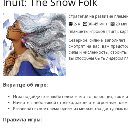
Inuit: The Snow Folk
стратегия на развитие племе
2-4
30-45 мин
20 ми
планшеты игроков (4 шт), кар
Северное сияние заполняет 
смотрят на вас, вам предст
силы и численность, строить,
вы способны быть лидером п
Вкратце об игре:
Игра подойдет как любителям «
чего-то
попроще», так и 
Начните с небольшой стоянки, закончите огромным плем
Развивайте свое племя одним из множества доступных ва
Правила игры: