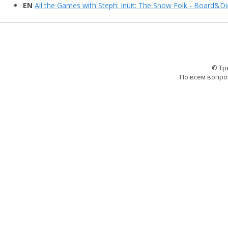
EN
All the Games with Steph: Inuit: The Snow Folk - Board&Di
© Тр
По всем вопро