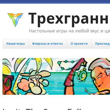
Трехгран
Настольные игры на любой вкус и цв
Наши игры
Вопросы и ответы
О проекте
Присоед